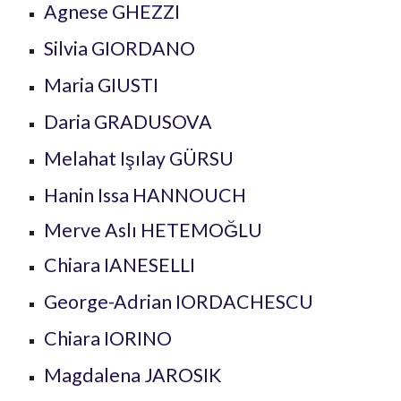
Agnese GHEZZI
Silvia GIORDANO
Maria GIUSTI
Daria GRADUSOVA
Melahat Işılay GÜRSU
Hanin Issa HANNOUCH
Merve Aslı HETEMOĞLU
Chiara IANESELLI
George-Adrian IORDACHESCU
Chiara IORINO
Magdalena JAROSIK