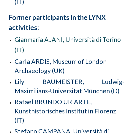
(IT)
Former participants in the LYNX
activities:
Gianmaria AJANI, Università di Torino
(IT)
Carla
ARDIS,
Museum of London
Archaeology
(UK)
Lily
BAUMEISTER,
Ludwig-
Maximilians-Universität München (
D
)
Rafael
BRUNDO URIARTE
,
Kunsthistorisches Institut in Florenz
(IT)
Stefano CAMPANA, Università di